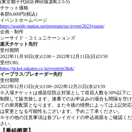
(東京都千代田区神田猿楽町2-5-5)
チケット価格
各部6,600円(税込)
イベントホームページ
https://seaside-station.net/program/ssc/event/2023young/
企画・制作
シーサイド・コミュニケーションズ
楽天チケット先行
受付期間
2022年11月30日(水)12:00 ~ 2022年12月11日(日)23:59
受付URL
https://ticket.rakuten.co.jp/event/rts3hrk/
イープラス/プレオーダー先行
受付期間
2022年12月13日(火)12:00~2022年12月21日(水)23:59
※入場チケットは感染症防止対策として収容人数を50%以下に
制限して販売致します。連番でのお申込みの場合も間隔を空け
ての座席配置となります。また今後の情勢によっては上記対応
は変更となる可能性もございます。予めご了承ください。
※その他の注意事項は各プレイガイドの申込画面をご確認くだ
さい。
【番組概要】