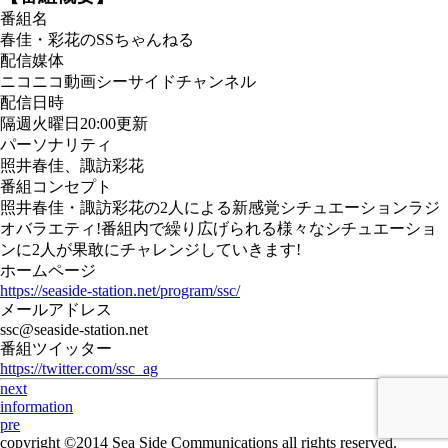
番組名
春佳・彩花のSSちゃんねる
配信媒体
ニコニコ動画シーサイドチャンネル
配信日時
隔週火曜日20:00更新
パーソナリティ
照井春佳、諏訪彩花
番組コンセプト
照井春佳・諏訪彩花の2人による新感覚シチュエーションラジ
オバラエティ!番組内で繰り広げられる様々なシチュエーショ
ンに2人が果敢にチャレンジしていきます!
ホームページ
https://seaside-station.net/program/ssc/
メールアドレス
ssc@seaside-station.net
番組ツイッター
https://twitter.com/ssc_ag
next
information
pre
copyright ©2014 Sea Side Communications all rights reserved.