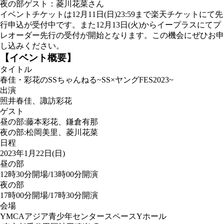
夜の部ゲスト：菱川花菜さん
イベントチケットは12月11日(日)23:59まで楽天チケットにて先
行申込が受付中です。また12月13日(火)からイープラスにてプ
レオーダー先行の受付が開始となります。この機会にぜひお申
し込みください。
【イベント概要】
タイトル
春佳・彩花のSSちゃんねる~SS×ヤングFES2023~
出演
照井春佳、諏訪彩花
ゲスト
昼の部:藤本彩花、鎌倉有那
夜の部:松岡美里、菱川花菜
日程
2023年1月22日(日)
昼の部
12時30分開場/13時00分開演
夜の部
17時00分開場/17時30分開演
会場
YMCAアジア青少年センタースペースYホール