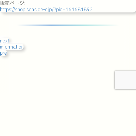
販売ページ:
https://shop.seaside-c.jp/?pid=161681893
next
information
pre