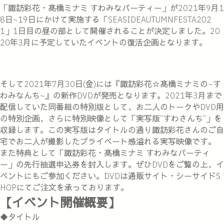
「諏訪彩花・髙橋ミナミ すわみなパーティー」が2021年9月1
8日~19日にかけて実施する「SEASIDEAUTUMNFESTA202
1」1日目の昼の部として開催されることが決定しました。20
20年3月に予定していたイベントの復活企画となります。
そして2021年7月30日(金)には『諏訪彩花☆髙橋ミナミの~す
わみなんち~』の新作DVDが発売となります。2021年3月まで
配信していた同番組の特別版として、お二人のトークやDVD用
の特別企画、さらに特別映像として「実写版”すわさんち”」を
収録します。この実写版はタイトルの通り諏訪彩花さんのご自
宅でお二人が撮影したプライベート感溢れる実写映像です。
また特典として「諏訪彩花・髙橋ミナミ すわみなパーティ
ー」の先行抽選申込券を封入します。ぜひDVDをご覧の上、イ
ベントにもご参加ください。DVDは通販サイト・シーサイドS
HOPにてご注文を承っております。
【イベント開催概要】
◆タイトル