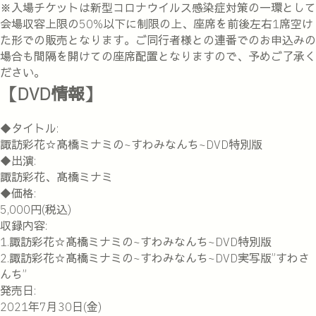
※入場チケットは新型コロナウイルス感染症対策の一環として
会場収容上限の50%以下に制限の上、座席を前後左右1席空け
た形での販売となります。ご同行者様との連番でのお申込みの
場合も間隔を開けての座席配置となりますので、予めご了承く
ださい。
【DVD情報】
◆タイトル:
諏訪彩花☆髙橋ミナミの~すわみなんち~DVD特別版
◆出演:
諏訪彩花、髙橋ミナミ
◆価格:
5,000円(税込)
収録内容:
1.諏訪彩花☆髙橋ミナミの~すわみなんち~DVD特別版
2.諏訪彩花☆髙橋ミナミの~すわみなんち~DVD実写版”すわさ
んち”
発売日:
2021年7月30日(金)