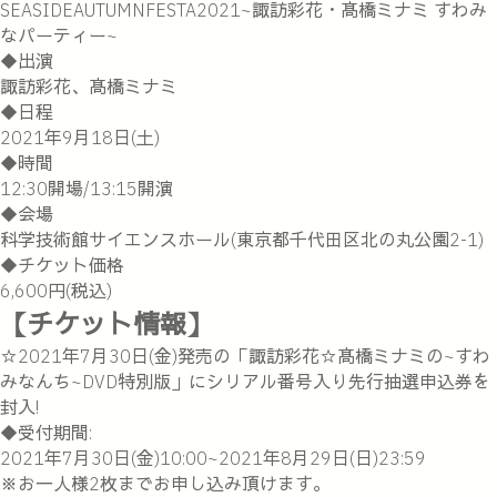
SEASIDEAUTUMNFESTA2021~諏訪彩花・髙橋ミナミ すわみ
なパーティー~
◆出演
諏訪彩花、髙橋ミナミ
◆日程
2021年9月18日(土)
◆時間
12:30開場/13:15開演
◆会場
科学技術館サイエンスホール(東京都千代田区北の丸公園2-1)
◆チケット価格
6,600円(税込)
【チケット情報】
☆2021年7月30日(金)発売の「諏訪彩花☆髙橋ミナミの~すわ
みなんち~DVD特別版」にシリアル番号入り先行抽選申込券を
封入!
◆受付期間:
2021年7月30日(金)10:00~2021年8月29日(日)23:59
※お一人様2枚までお申し込み頂けます。